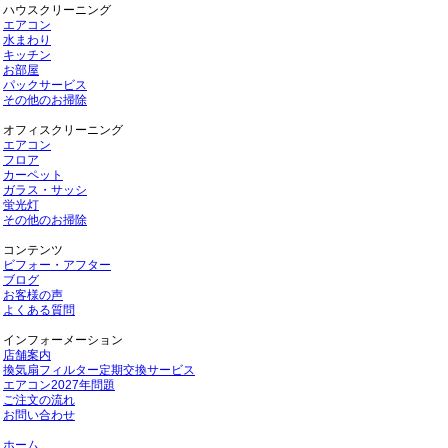
ハウスクリーニング
エアコン
水まわり
キッチン
お部屋
パックサービス
その他のお掃除
オフィスクリーニング
エアコン
フロア
カーペット
ガラス・サッシ
蛍光灯
その他のお掃除
コンテンツ
ビフォー・アフター
ブログ
お客様の声
よくある質問
インフォーメーション
店舗案内
換気扇フィルター定期交換サービス
エアコン2027年問題
ご注文の流れ
お問い合わせ
ホーム